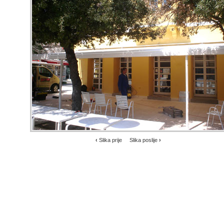
‹
Slika prije
Slika poslije
›