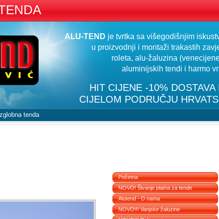
 TENDA
ALU-TEND
je tvrtka sa višegodišnjim iskus
u proizvodnji i montaži trakastih zavj
roleta, alu-žaluzina (venecijene
aluminijskih tendi i harmo vr
HIT CIJENE -10% DOSTAVA
CIJELOM PODRUČJU HRVAT
zglobna tenda
Početna
NOVO! Šivanje platna za tende
Alutend - O nama
NOVO!!! Vanjske žaluzine