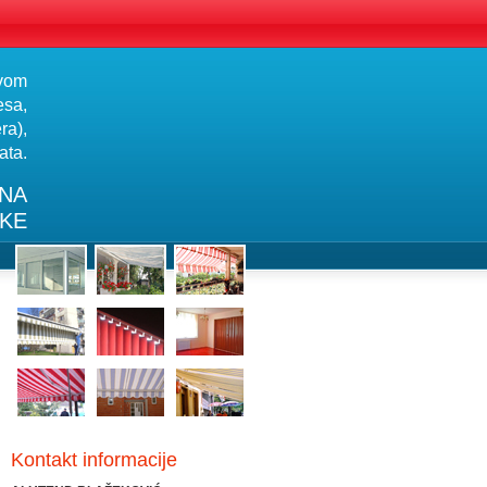
tvom
esa,
ra),
ata.
 NA
SKE
Kontakt informacije