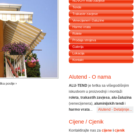
NOVO!!! Rolo zavjese
Tende
Trakaste zavjese
Venecijaneri i žaluzine
Harmo vrata
Rolete
Prodaja strojeva
Galerija
Lokacija
Kontakt
Alutend - O nama
lika poslije
›
ALU-TEND
je tvrtka sa višegodišnjim
iskustvom u proizvodnji i montaži
roleta
,
trakastih zavjesa
,
alu-žaluzina
(venecijenera),
aluminijskih tendi
i
harmo vrata
...
Alutend - Detaljnije...
Cijene / Cjenik
Kontaktirajte nas za
cijene
i
cjenik