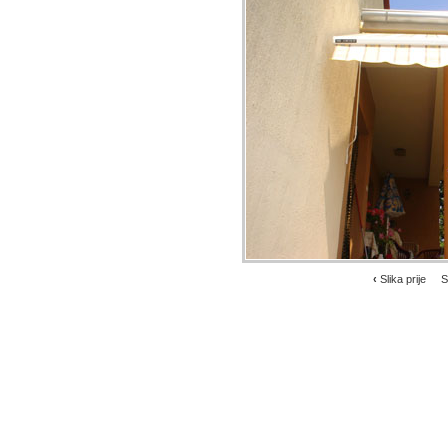
‹
Slika prije
S