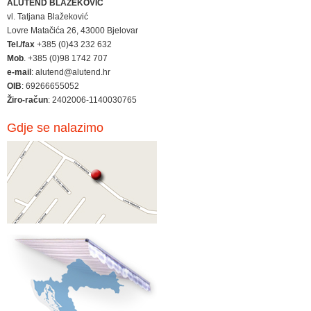
ALUTEND BLAŽEKOVIĆ
vl. Tatjana Blažeković
Lovre Matačića 26, 43000 Bjelovar
Tel./fax
+385 (0)43 232 632
Mob
. +385 (0)98 1742 707
e-mail
: alutend@alutend.hr
OIB
: 69266655052
Žiro-račun
: 2402006-1140030765
Gdje se nalazimo