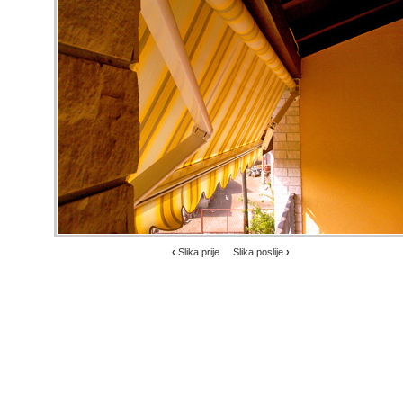
‹
Slika prije
Slika poslije
›