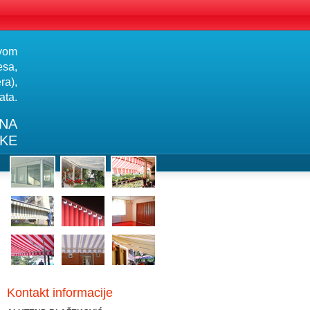
tvom
esa,
ra),
ata.
 NA
SKE
Kontakt informacije