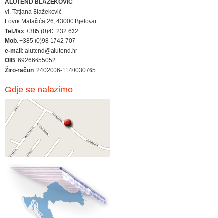
ALUTEND BLAŽEKOVIĆ
vl. Tatjana Blažeković
Lovre Matačića 26, 43000 Bjelovar
Tel./fax
+385 (0)43 232 632
Mob
. +385 (0)98 1742 707
e-mail
: alutend@alutend.hr
OIB
: 69266655052
Žiro-račun
: 2402006-1140030765
Gdje se nalazimo