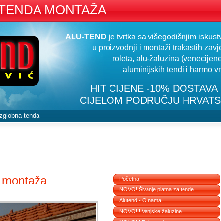
 TENDA MONTAŽA
ALU-TEND
je tvrtka sa višegodišnjim iskus
u proizvodnji i montaži trakastih zavj
roleta, alu-žaluzina (venecijene
aluminijskih tendi i harmo vr
HIT CIJENE -10% DOSTAVA
CIJELOM PODRUČJU HRVAT
zglobna tenda
 montaža
Početna
NOVO! Šivanje platna za tende
Alutend - O nama
NOVO!!! Vanjske žaluzine