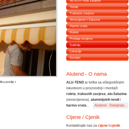
NOVO!!! Rolo zavjese
Tende
Trakaste zavjese
Venecijaneri i žaluzine
Harmo vrata
Rolete
Prodaja strojeva
Galerija
Lokacija
Kontakt
Alutend - O nama
lika poslije
›
ALU-TEND
je tvrtka sa višegodišnjim
iskustvom u proizvodnji i montaži
roleta
,
trakastih zavjesa
,
alu-žaluzina
(venecijenera),
aluminijskih tendi
i
harmo vrata
...
Alutend - Detaljnije...
Cijene / Cjenik
Kontaktirajte nas za
cijene
i
cjenik