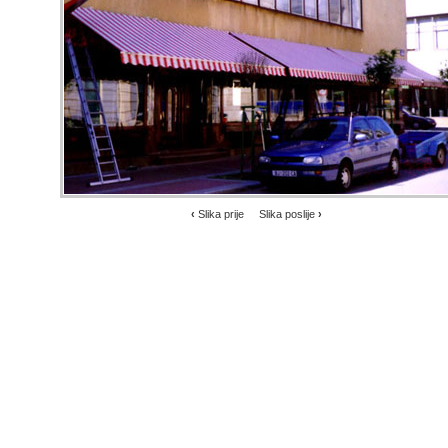
‹
Slika prije
Slika poslije
›