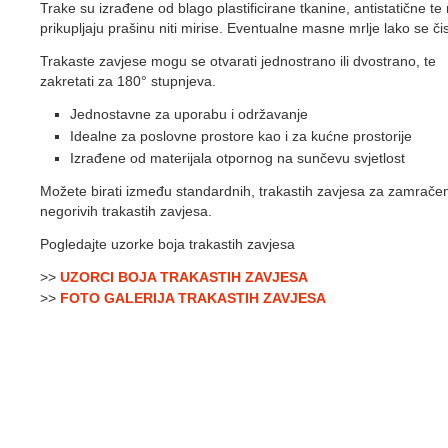
Trake su izrađene od blago plastificirane tkanine, antistatične te
prikupljaju prašinu niti mirise. Eventualne masne mrlje lako se čis
Trakaste zavjese mogu se otvarati jednostrano ili dvostrano, te
zakretati za 180° stupnjeva.
Jednostavne za uporabu i održavanje
Idealne za poslovne prostore kao i za kućne prostorije
Izrađene od materijala otpornog na sunčevu svjetlost
Možete birati između standardnih, trakastih zavjesa za zamračen
negorivih trakastih zavjesa.
Pogledajte uzorke boja trakastih zavjesa
>>
UZORCI BOJA TRAKASTIH ZAVJESA
>>
FOTO GALERIJA TRAKASTIH ZAVJESA