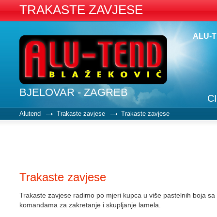
TRAKASTE ZAVJESE
ALU-
BJELOVAR - ZAGREB
C
Alutend
Trakaste zavjese
Trakaste zavjese
Trakaste zavjese
Trakaste zavjese radimo po mjeri kupca u više pastelnih boja sa
komandama za zakretanje i skupljanje lamela.